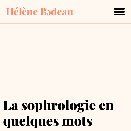
Mon approche
Retraite bien-être Compostell
Contactez-moi
La sophrologie en
quelques mots