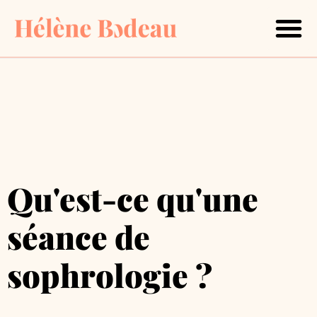
Mon approche
Retraite bien-être Compostell
Contactez-moi
Qu'est-ce qu'une
séance de
sophrologie ?